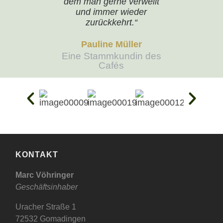
dem man gerne verweilt
und immer wieder
zurückkehrt.“
Pauline Müller
Eine Stammkundin des
Cafés
KONTAKT
Marc Vöhringer
Geschäftsinhaber
Uracher Straße 1
72532 Gomadingen